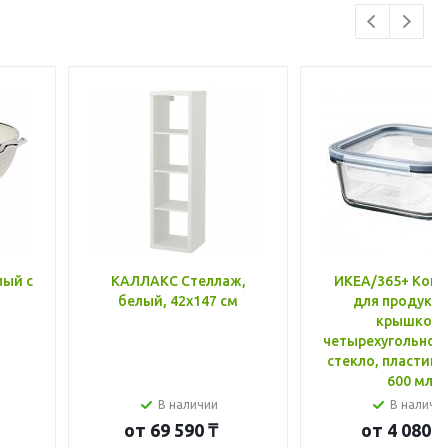
лый с
КАЛЛАКС Стеллаж,
ИКЕА/365+ Конт
белый, 42x147 см
для продукто
крышкой,
четырехугольной
стекло, пластик 
600 мл
В наличии
В наличи
от
69 590 ₸
от
4 080 ₸