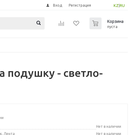
Вход
Регистрация
KZ
|
RU
0
Корзина
пуста
а подушку - светло-
ии
а
Нет в наличии
к, Лента
Нет в наличии