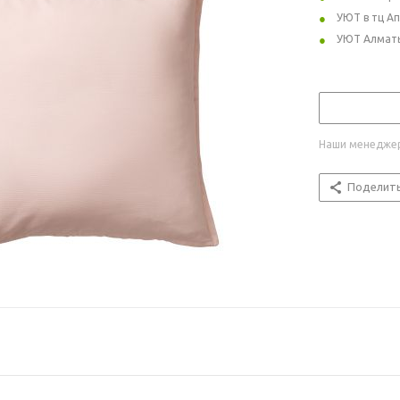
УЮТ в тц А
УЮТ Алмат
Наши менеджер
Поделит