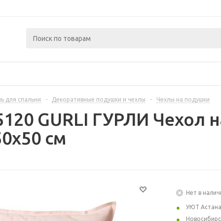
ь для спальни
-
Декоративные подушки и чехлы
-
Чехлы на подушки
5120 GURLI ГУРЛИ Чехол н
0x50 см
Нет в налич
УЮТ Астан
Новосибирс