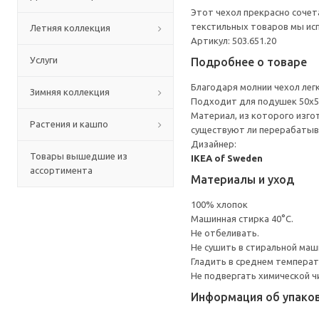
Этот чехол прекрасно сочет
текстильных товаров мы ис
Летняя коллекция
Артикул: 503.651.20
Услуги
Подробнее о товаре
Благодаря молнии чехол легк
Зимняя коллекция
Подходит для подушек 50x5
Материал, из которого изго
Растения и кашпо
существуют ли перерабатыв
Дизайнер:
Товары вышедшие из
IKEA of Sweden
ассортимента
Материалы и уход
100% хлопок
Машинная стирка 40°С.
Не отбеливать.
Не сушить в стиральной маш
Гладить в среднем темпера
Не подвергать химической ч
Информация об упако