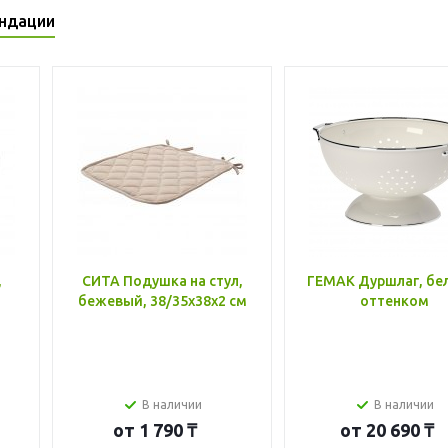
ндации
,
СИТА Подушка на стул,
ГЕМАК Дуршлаг, бе
бежевый, 38/35x38x2 см
оттенком
В наличии
В наличии
от
1 790 ₸
от
20 690 ₸