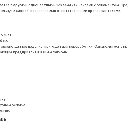
ается с другими одноцветными чехлами или чехлами с орнаментом. Пр
пользуем хлопок, поставляемый ответственными производителями.
о снять.
0 см.
товлено данное изделие, пригоден для переработки. Ознакомьтесь с пр
ающие предприятия в вашем регионе.
ине.
турном режиме.
истке.
вке