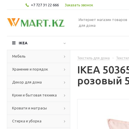
+7 727 31 22 666
Заказать звонок
Интернет магазин товаров
для дома
IKEA
Мебель
Текстиль для дома
-
Текстил
IKEA 5036
Хранение и порядок
розовый 5
Декор для дома
Кухни и бытовая техника
Кровати и матрасы
Стирка и уборка