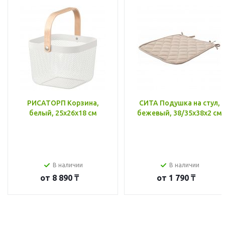
РИСАТОРП Корзина,
СИТА Подушка на стул,
белый, 25x26x18 см
бежевый, 38/35x38x2 см
В наличии
В наличии
от
8 890 ₸
от
1 790 ₸