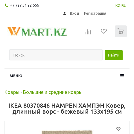
+7 727 31 22 666
KZ
|
RU
Вход
Регистрация
0
Найти
МЕНЮ
Ковры
-
Большие и средние ковры
IKEA 80370846 HAMPEN ХАМПЭН Ковер,
длинный ворс - бежевый 133x195 см