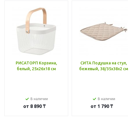
РИСАТОРП Корзина,
СИТА Подушка на стул,
белый, 25x26x18 см
бежевый, 38/35x38x2 см
В наличии
В наличии
от
8 890 ₸
от
1 790 ₸