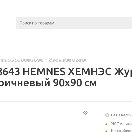
ные и приставные столы
-
Журнальные столики
88643 HEMNES ХЕМНЭС Жур
ричневый 90x90 см
Нет в налич
УЮТ Астан
Новосибирс