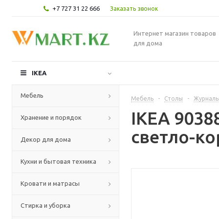
+7 727 31 22 666
Заказать звонок
Интернет магазин товаров
для дома
IKEA
Мебель
Мебель
-
Столы
-
Журналь
IKEA 903
Хранение и порядок
светло-ко
Декор для дома
Кухни и бытовая техника
Кровати и матрасы
Стирка и уборка