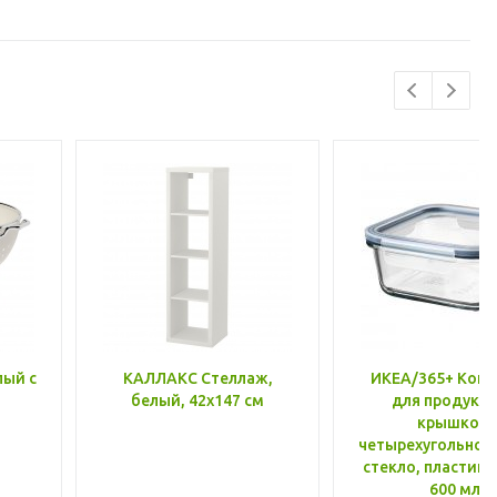
лый с
КАЛЛАКС Стеллаж,
ИКЕА/365+ Конт
белый, 42x147 см
для продукто
крышкой,
четырехугольной
стекло, пластик 
600 мл