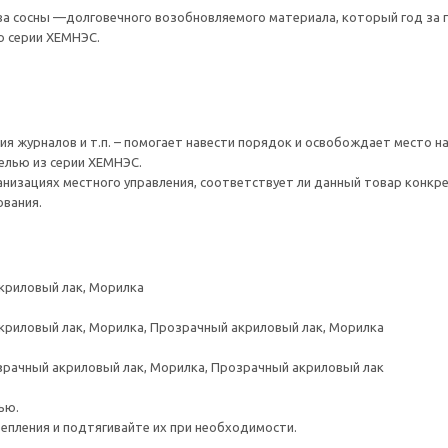
ва сосны —долговечного возобновляемого материала, который год за 
ю серии ХЕМНЭС.
я журналов и т.п. – помогает навести порядок и освобождает место на
елью из серии ХЕМНЭС.
ганизациях местного управления, соответствует ли данный товар кон
ования.
криловый лак, Морилка
криловый лак, Морилка, Прозрачный акриловый лак, Морилка
зрачный акриловый лак, Морилка, Прозрачный акриловый лак
ью.
репления и подтягивайте их при необходимости.