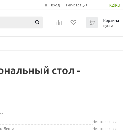
Вход
Регистрация
KZ
|
RU
0
Корзина
пуста
нальный стол -
ии
а
Нет в наличии
к, Лента
Нет в наличии