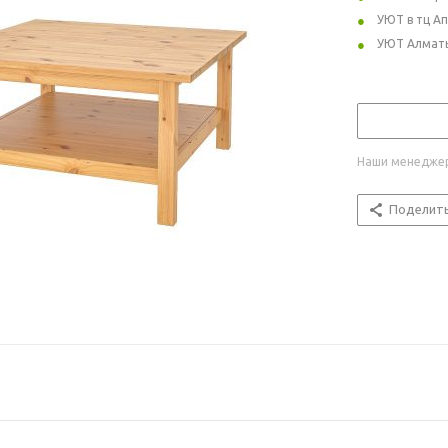
УЮТ в тц А
УЮТ Алмат
Наши менеджер
Поделит