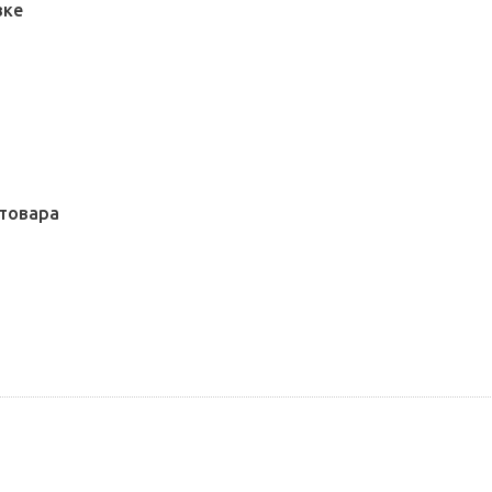
вке
товара