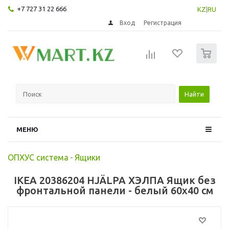
+7 727 31 22 666
KZ
|
RU
Вход
Регистрация
0
Найти
МЕНЮ
ОПХУС система
-
Ящики
IKEA 20386204 HJÄLPA ХЭЛПА Ящик без
фронтальной панели - белый 60x40 см