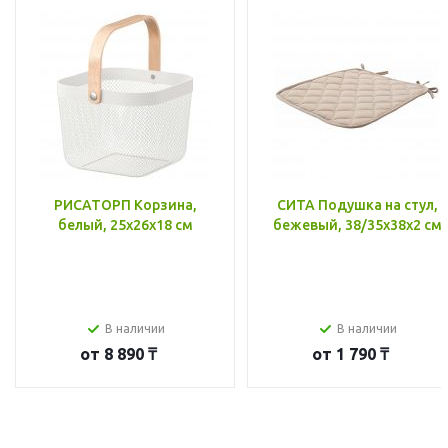
РИСАТОРП Корзина,
СИТА Подушка на стул,
белый, 25x26x18 см
бежевый, 38/35x38x2 см
В наличии
В наличии
от
8 890 ₸
от
1 790 ₸