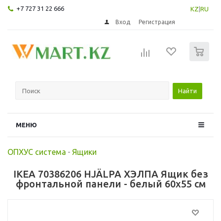
+7 727 31 22 666
KZ
|
RU
Вход
Регистрация
0
Найти
МЕНЮ
ОПХУС система
-
Ящики
IKEA 70386206 HJÄLPA ХЭЛПА Ящик без
фронтальной панели - белый 60x55 см