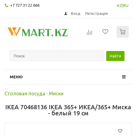
+7 727 31 22 666
KZ
|
RU
Вход
Регистрация
0
Найти
МЕНЮ
Столовая посуда
-
Миски
IKEA 70468136 IKEA 365+ ИКЕА/365+ Миска
- белый 19 см