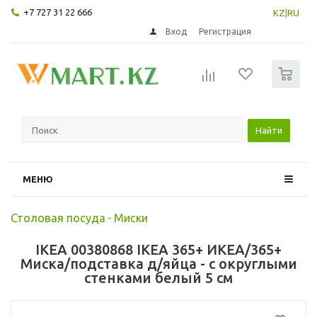
+7 727 31 22 666
KZ
|
RU
Вход
Регистрация
0
Найти
МЕНЮ
Столовая посуда
-
Миски
IKEA 00380868 IKEA 365+ ИКЕА/365+
Миска/подставка д/яйца - с округлыми
стенками белый 5 см