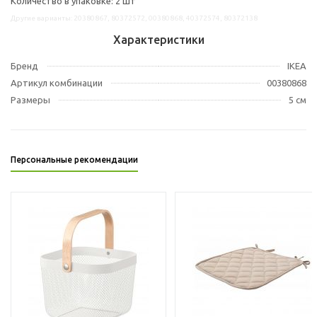
Количество в упаковке: 2 шт
Другие варианты: 20380867, 80372572, 00380868, 40372574, 80372138
Характеристики
Бренд
IKEA
Артикул комбинации
00380868
Размеры
5 см
Персональные рекомендации