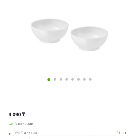
4 090
₸
В наличии
УЮТ Астана
51 шт.