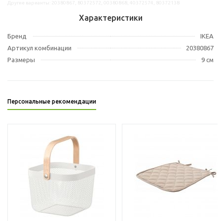
Другие варианты: 20380867, 80372572, 00380868, 40372574, 80372138
Характеристики
Бренд
IKEA
Артикул комбинации
20380867
Размеры
9 см
Персональные рекомендации