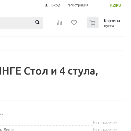
Вход
Регистрация
KZ
|
RU
0
Корзина
пуста
НГЕ Стол и 4 стула,
ии
а
Нет в наличии
к, Лента
Нет в наличии