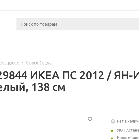
ые группы
-
Стол и 4 стула
29844 ИКЕА ПС 2012 / ЯН-И
елый, 138 см
Нет в налич
УЮТ Астан
Новосибирс