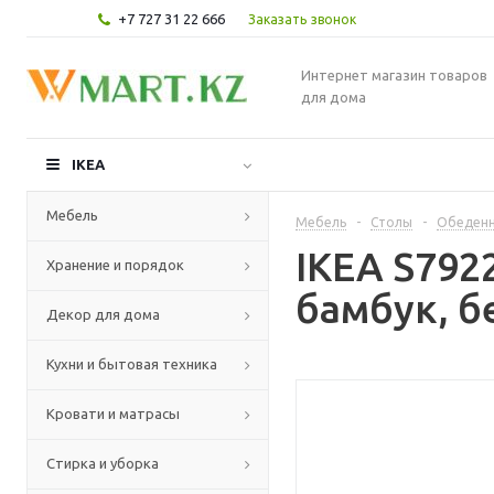
+7 727 31 22 666
Заказать звонок
Интернет магазин товаров
для дома
IKEA
Мебель
Мебель
-
Столы
-
Обеденн
IKEA S792
Хранение и порядок
бамбук, б
Декор для дома
Кухни и бытовая техника
Кровати и матрасы
Стирка и уборка