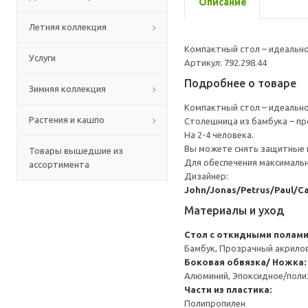
Описание
Летняя коллекция
Компактный стол – идеальн
Услуги
Артикул: 792.298.44
Подробнее о товаре
Зимняя коллекция
Компактный стол – идеальн
Растения и кашпо
Столешница из бамбука – пр
На 2-4 человека.
Вы можете снять защитные н
Товары вышедшие из
Для обеспечения максимальн
ассортимента
Дизайнер:
John/Jonas/Petrus/Paul/Ca
Материалы и уход
Стол c откидными полам
Бамбук, Прозрачный акрило
Боковая обвязка/ Ножка:
Алюминий, Эпоксидное/пол
Части из пластика:
Полипропилен