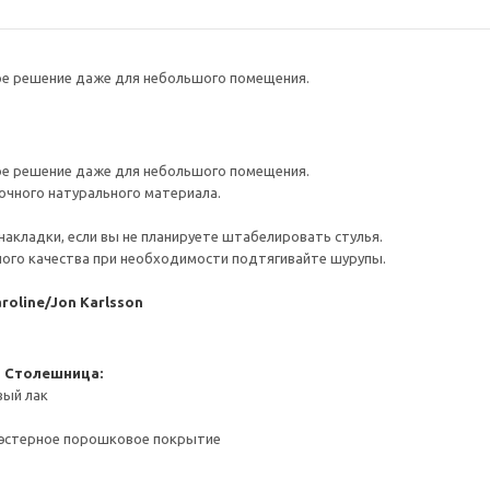
ое решение даже для небольшого помещения.
ое решение даже для небольшого помещения.
очного натурального материала.
акладки, если вы не планируете штабелировать стулья.
ого качества при необходимости подтягивайте шурупы.
roline/Jon Karlsson
и
Столешница:
вый лак
иэстерное порошковое покрытие