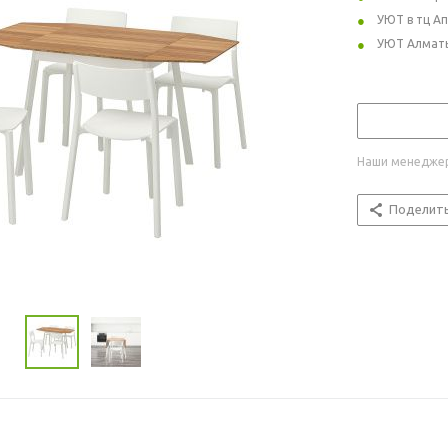
УЮТ в тц А
УЮТ Алмат
Наши менеджер
Поделит