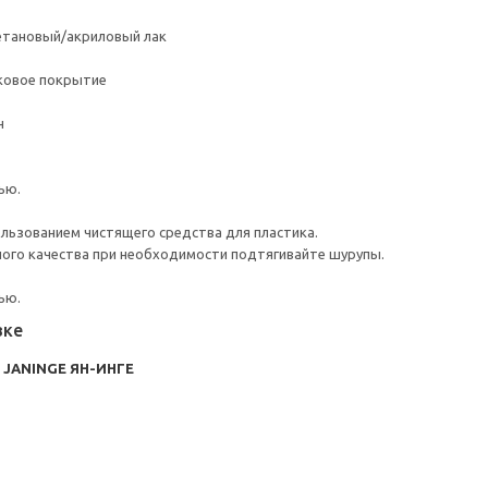
етановый/акриловый лак
ковое покрытие
н
и
ью.
ользованием чистящего средства для пластика.
ого качества при необходимости подтягивайте шурупы.
ью.
вке
 / JANINGE ЯН-ИНГЕ