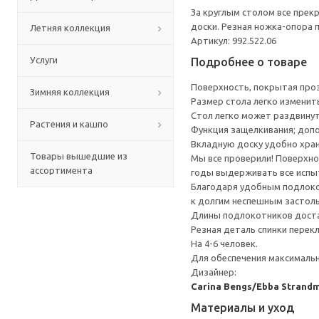
За круглым столом все прекр
доски. Резная ножка-опора
Летняя коллекция
Артикул: 992.522.06
Услуги
Подробнее о товаре
Поверхность, покрытая проз
Зимняя коллекция
Размер стола легко изменить
Стол легко может раздвинут
Растения и кашпо
Функция защелкивания; допо
Вкладную доску удобно хра
Товары вышедшие из
Мы все проверили! Поверхно
ассортимента
годы выдерживать все испыт
Благодаря удобным подлокот
к долгим неспешным застол
Длины подлокотников достат
Резная деталь спинки перек
На 4-6 человек.
Для обеспечения максимальн
Дизайнер:
Carina Bengs/Ebba Strand
Материалы и уход