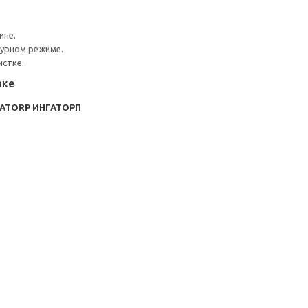
ине.
турном режиме.
истке.
вке
GATORP ИНГАТОРП