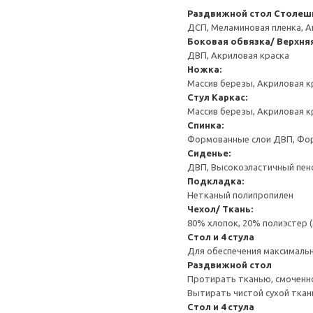
Раздвижной стол
Столешн
ДСП, Меламиновая пленка, А
Боковая обвязка/ Верхня
ДВП, Акриловая краска
Ножка:
Массив березы, Акриловая к
Стул
Каркас:
Массив березы, Акриловая к
Спинка:
Формованные слои ДВП, Фор
Сиденье:
ДВП, Высокоэластичный пено
Подкладка:
Нетканый полипропилен
Чехол/ Ткань:
80% хлопок, 20% полиэстер 
Стол и 4 стула
Для обеспечения максимальн
Раздвижной стол
Протирать тканью, смоченн
Вытирать чистой сухой ткан
Стол и 4 стула