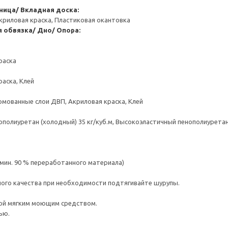
ица/ Вкладная доска:
криловая краска, Пластиковая окантовка
я обвязка/ Дно/ Опора:
раска
раска, Клей
мованные слои ДВП, Акриловая краска, Клей
полиуретан (холодный) 35 кг/куб.м, Высокоэластичный пенополиуретан 
(мин. 90 % переработанного материала)
ого качества при необходимости подтягивайте шурупы.
ой мягким моющим средством.
ью.