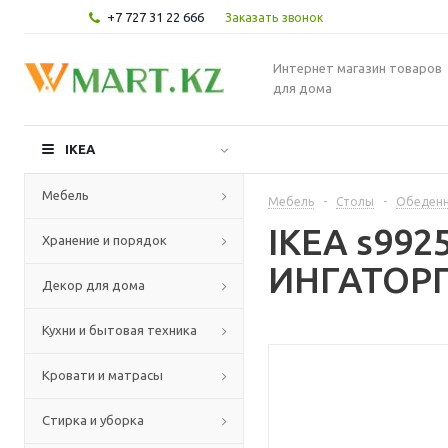
+7 727 31 22 666
Заказать звонок
Интернет магазин товаров
для дома
IKEA
Мебель
Мебель
-
Столы
-
Обеденн
IKEA s992
Хранение и порядок
ИНГАТОРП 
Декор для дома
Кухни и бытовая техника
Кровати и матрасы
Стирка и уборка