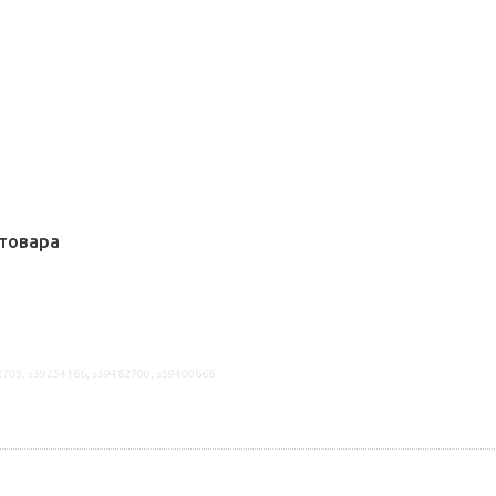
товара
2705, s39254166, s39482700, s59400666