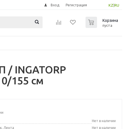
Вход
Регистрация
KZ
|
RU
0
Корзина
пуста
П / INGATORP
10/155 см
ии
а
Нет в наличии
к, Лента
Нет в наличии