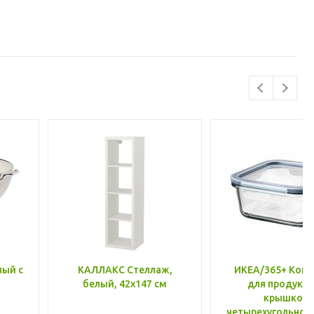
лый с
КАЛЛАКС Стеллаж,
ИКЕА/365+ Конт
белый, 42x147 см
для продукто
крышкой,
четырехугольной