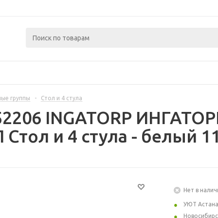
ые группы
-
Стол и 4 стула
52206 INGATORP ИНГАТОР
Стол и 4 стула - белый 1
Нет в налич
УЮТ Астан
Новосибирс