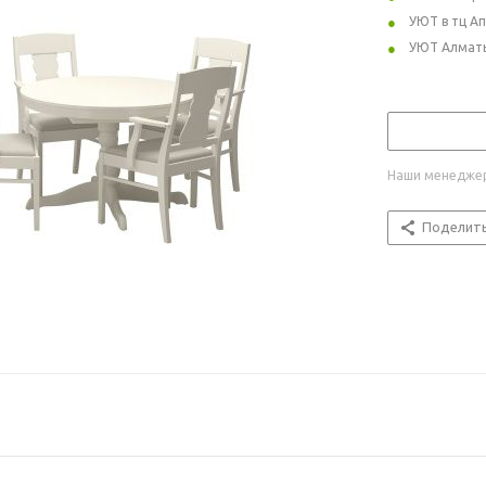
УЮТ в тц А
УЮТ Алмат
Наши менеджер
Поделит