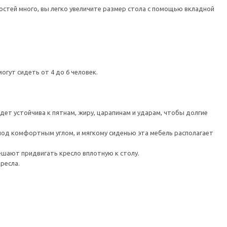
гостей много, вы легко увеличите размер стола с помощью вкладной
огут сидеть от 4 до 6 человек.
ет устойчива к пятнам, жиру, царапинам и ударам, чтобы долгие
под комфортным углом, и мягкому сиденью эта мебель располагает
ешают придвигать кресло вплотную к столу.
ресла.