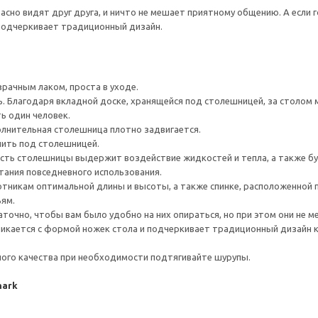
асно видят друг друга, и ничто не мешает приятному общению. А если 
 подчеркивает традиционный дизайн.
рачным лаком, проста в уходе.
. Благодаря вкладной доске, хранящейся под столешницей, за столом м
ь один человек.
лнительная столешница плотно задвигается.
нить под столешницей.
сть столешницы выдержит воздействие жидкостей и тепла, а также буд
ания повседневного использования.
никам оптимальной длины и высоты, а также спинке, расположенной 
ьям.
очно, чтобы вам было удобно на них опираться, но при этом они не м
ликается с формой ножек стола и подчеркивает традиционный дизайн к
ого качества при необходимости подтягивайте шурупы.
mark