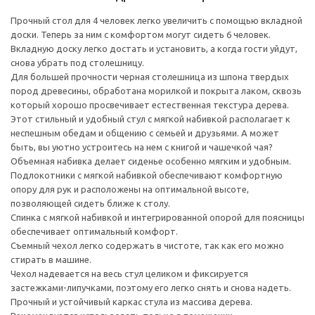
Прочный стол для 4 человек легко увеличить с помощью вкладной
доски. Теперь за ним с комфортом могут сидеть 6 человек.
Вкладную доску легко достать и установить, а когда гости уйдут,
снова убрать под столешницу.
Для большей прочности черная столешница из шпона твердых
пород древесины, обработана морилкой и покрыта лаком, сквозь
который хорошо просвечивает естественная текстура дерева.
Этот стильный и удобный стул с мягкой набивкой располагает к
неспешным обедам и общению с семьей и друзьями. А может
быть, вы уютно устроитесь на нем с книгой и чашечкой чая?
Объемная набивка делает сиденье особенно мягким и удобным.
Подлокотники с мягкой набивкой обеспечивают комфортную
опору для рук и расположены на оптимальной высоте,
позволяющей сидеть ближе к столу.
Спинка с мягкой набивкой и интегрированной опорой для поясницы
обеспечивает оптимальный комфорт.
Съемный чехол легко содержать в чистоте, так как его можно
стирать в машине.
Чехол надевается на весь стул целиком и фиксируется
застежками-липучками, поэтому его легко снять и снова надеть.
Прочный и устойчивый каркас стула из массива дерева.