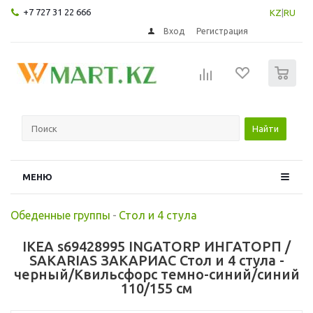
+7 727 31 22 666
KZ
|
RU
Вход
Регистрация
0
Найти
МЕНЮ
Обеденные группы
-
Стол и 4 стула
IKEA s69428995 INGATORP ИНГАТОРП /
SAKARIAS ЗАКАРИАС Стол и 4 стула -
черный/Квильсфорс темно-синий/синий
110/155 см