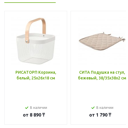
РИСАТОРП Корзина,
СИТА Подушка на стул,
белый, 25x26x18 см
бежевый, 38/35x38x2 см
В наличии
В наличии
от
8 890 ₸
от
1 790 ₸