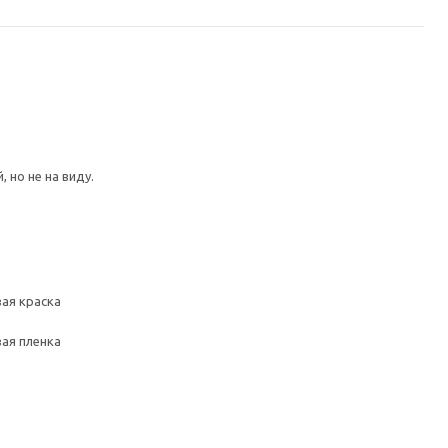
 но не на виду.
вая краска
вая пленка