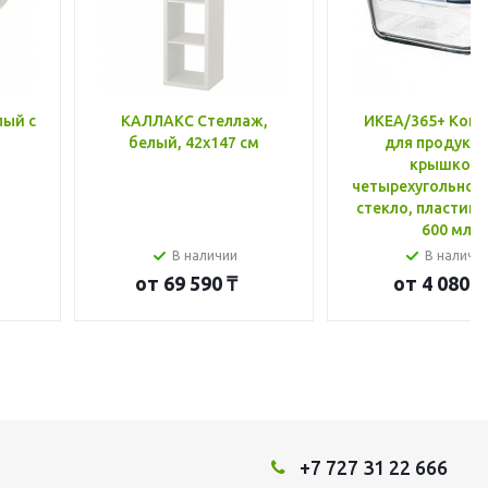
лый с
КАЛЛАКС Стеллаж,
ИКЕА/365+ Конт
белый, 42x147 см
для продукто
крышкой,
четырехугольной
стекло, пластик 
600 мл
В наличии
В наличи
от
69 590 ₸
от
4 080 ₸
+7 727 31 22 666