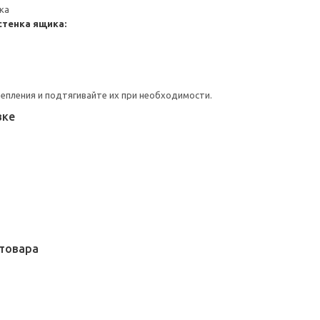
ка
стенка ящика:
репления и подтягивайте их при необходимости.
вке
товара