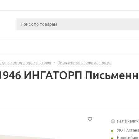
ные и компьютерные столы
-
Письменные столы для дома
1946 ИНГАТОРП Письменн
Нет в налич
УЮТ Астан
Новосибирс