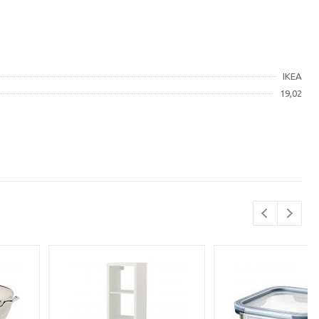
IKEA
19,02