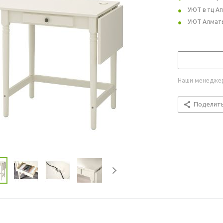
УЮТ в тц А
УЮТ Алмат
Наши менеджер
Поделит