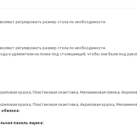
воляют регулировать размер стола по необходимости.
воляют регулировать размер стола по необходимости.
да и удлинители на полке под столешницей, чтобы они были под рукой,
криловая краска, Пластиковая окантовка, Меламиновая пленка, Акрило
криловая краска, Пластиковая окантовка, Акриловая краска, Меламино
 обвязка:
льная панель ящика: