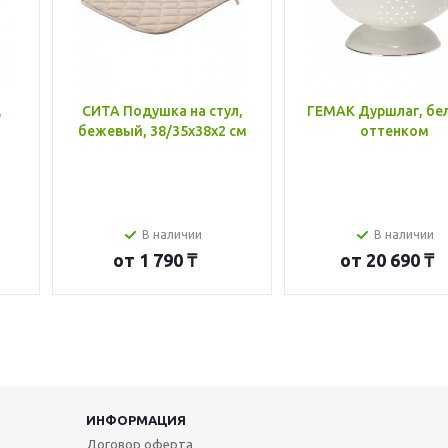
,
СИТА Подушка на стул,
ГЕМАК Дуршлаг, бе
бежевый, 38/35x38x2 см
оттенком
В наличии
В наличии
от
1 790 ₸
от
20 690 ₸
ИНФОРМАЦИЯ
Договор оферта