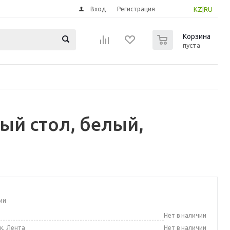
Вход
Регистрация
KZ
|
RU
0
Корзина
пуста
ый стол, белый,
ии
а
Нет в наличии
к, Лента
Нет в наличии