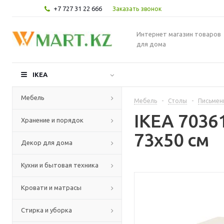
+7 727 31 22 666
Заказать звонок
Интернет магазин товаров
для дома
IKEA
Мебель
Мебель
-
Столы
-
Письмен
IKEA 7036
Хранение и порядок
73x50 см
Декор для дома
Кухни и бытовая техника
Кровати и матрасы
Стирка и уборка