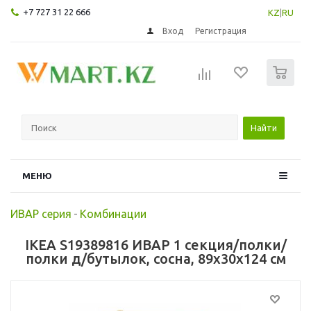
+7 727 31 22 666
KZ
|
RU
Вход
Регистрация
0
Найти
МЕНЮ
ИВАР серия
-
Комбинации
IKEA S19389816 ИВАР 1 секция/полки/
полки д/бутылок, сосна, 89x30x124 см