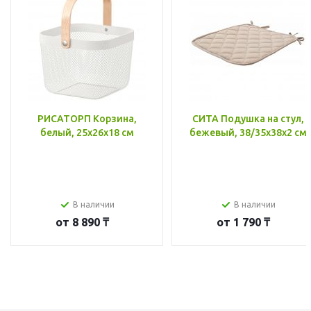
РИСАТОРП Корзина,
СИТА Подушка на стул,
белый, 25x26x18 см
бежевый, 38/35x38x2 см
В наличии
В наличии
от
8 890 ₸
от
1 790 ₸