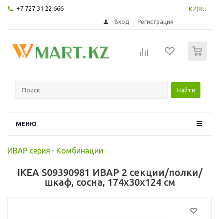
+7 727 31 22 666
KZ
|
RU
Вход
Регистрация
0
Найти
МЕНЮ
ИВАР серия
-
Комбинации
IKEA S09390981 ИВАР 2 секции/полки/
шкаф, сосна, 174x30x124 см