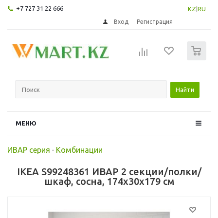
+7 727 31 22 666
KZ
|
RU
Вход
Регистрация
0
Найти
МЕНЮ
ИВАР серия
-
Комбинации
IKEA S99248361 ИВАР 2 секции/полки/
шкаф, сосна, 174x30x179 см