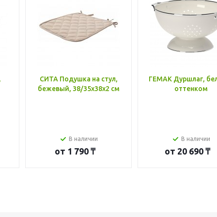
,
СИТА Подушка на стул,
ГЕМАК Дуршлаг, бе
бежевый, 38/35x38x2 см
оттенком
В наличии
В наличии
от
1 790 ₸
от
20 690 ₸