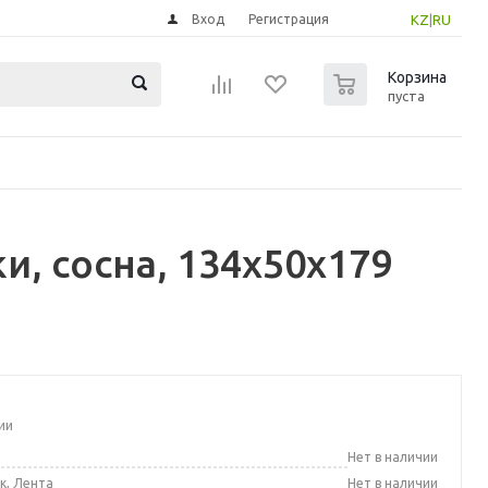
Вход
Регистрация
KZ
|
RU
0
Корзина
пуста
и, сосна, 134x50x179
ии
а
Нет в наличии
к, Лента
Нет в наличии