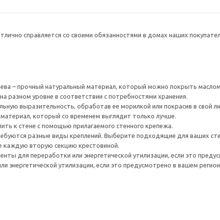
тлично справляется со своими обязанностями в домах наших покупателей
ева – прочный натуральный материал, который можно покрыть маслом
на разном уровне в соответствии с потребностями хранения.
ьную выразительность, обработав ее морилкой или покрасив в свой л
 материал, который со временем выглядит только лучше.
ить к стене с помощью прилагаемого стенного крепежа.
ребуются разные виды креплений. Выберите подходящие для ваших стен 
е каждую вторую секцию крестовиной.
нты для переработки или энергетической утилизации, если это предус
ли энергетической утилизации, если это предусмотрено в вашем регион