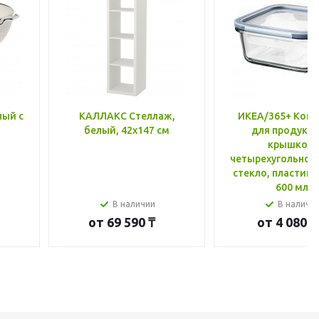
лый с
КАЛЛАКС Стеллаж,
ИКЕА/365+ Конт
белый, 42x147 см
для продукто
крышкой,
четырехугольной
стекло, пластик 
600 мл
В наличии
В наличи
от
69 590 ₸
от
4 080 ₸