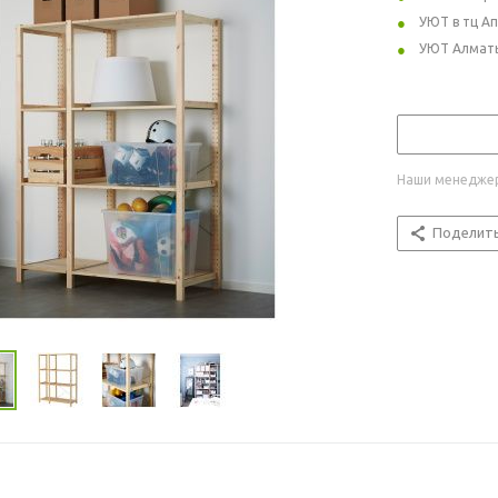
УЮТ в тц А
УЮТ Алмат
Наши менеджер
Поделит