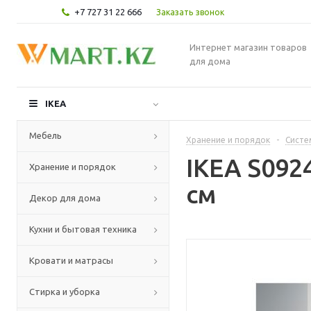
+7 727 31 22 666
Заказать звонок
Интернет магазин товаров
для дома
IKEA
Мебель
Хранение и порядок
-
Систе
IKEA S092
Хранение и порядок
см
Декор для дома
Кухни и бытовая техника
Кровати и матрасы
Стирка и уборка