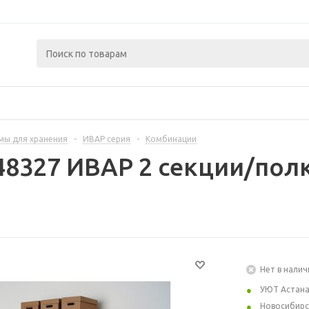
мы для хранения
-
ИВАР серия
-
Комбинации
48327 ИВАР 2 секции/полк
Нет в налич
УЮТ Астан
Новосибирс