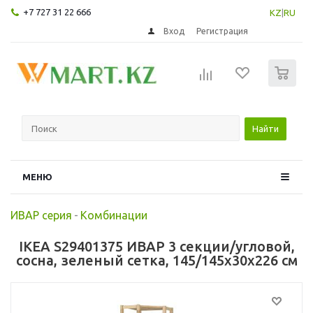
+7 727 31 22 666
KZ
|
RU
Вход
Регистрация
0
Найти
МЕНЮ
ИВАР серия
-
Комбинации
IKEA S29401375 ИВАР 3 секции/угловой,
сосна, зеленый сетка, 145/145x30x226 см