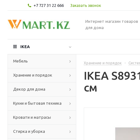
+7 727 31 22 666
Заказать звонок
Интернет магазин товаров
для дома
IKEA
Мебель
Хранение и порядок
-
Систе
IKEA S893
Хранение и порядок
см
Декор для дома
Кухни и бытовая техника
Кровати и матрасы
Стирка и уборка