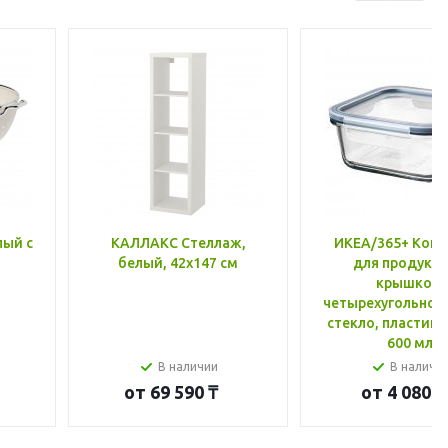
лый с
КАЛЛАКС Стеллаж,
ИКЕА/365+ Конт
белый, 42x147 см
для продукто
крышкой,
четырехугольной
стекло, пластик 
600 мл
В наличии
В наличи
от
69 590 ₸
от
4 080 ₸