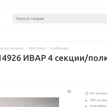
мы для хранения
-
ИВАР серия
-
Комбинации
14926 ИВАР 4 секции/полк
Нет в налич
УЮТ Астан
Новосибирс