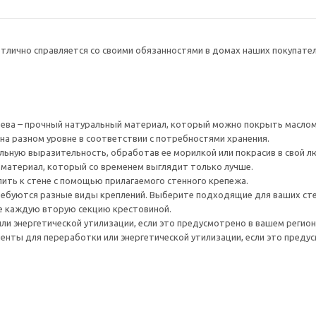
тлично справляется со своими обязанностями в домах наших покупателей
ева – прочный натуральный материал, который можно покрыть маслом
на разном уровне в соответствии с потребностями хранения.
ьную выразительность, обработав ее морилкой или покрасив в свой л
 материал, который со временем выглядит только лучше.
ить к стене с помощью прилагаемого стенного крепежа.
ребуются разные виды креплений. Выберите подходящие для ваших стен 
е каждую вторую секцию крестовиной.
ли энергетической утилизации, если это предусмотрено в вашем регион
нты для переработки или энергетической утилизации, если это предус