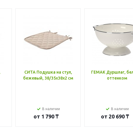
,
СИТА Подушка на стул,
ГЕМАК Дуршлаг, бе
бежевый, 38/35x38x2 см
оттенком
В наличии
В наличии
от
1 790 ₸
от
20 690 ₸