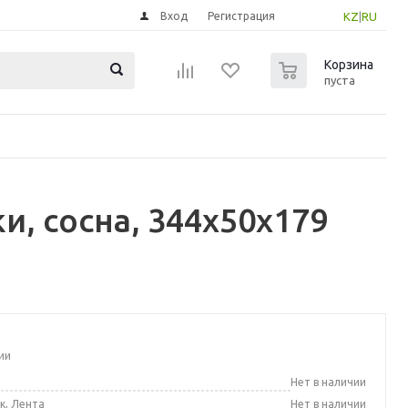
Вход
Регистрация
KZ
|
RU
0
Корзина
пуста
и, сосна, 344x50x179
ии
а
Нет в наличии
к, Лента
Нет в наличии