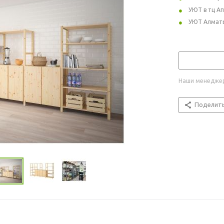
УЮТ в тц А
УЮТ Алмат
Наши менеджер
Поделит