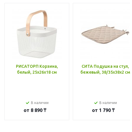
РИСАТОРП Корзина,
СИТА Подушка на стул,
белый, 25x26x18 см
бежевый, 38/35x38x2 см
В наличии
В наличии
от
8 890 ₸
от
1 790 ₸