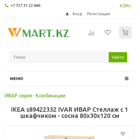
+7 727 31 22 666
KZ
|
RU
Вход
Регистрация
0
Найти
МЕНЮ
ИВАР серия
-
Комбинации
IKEA s89422332 IVAR ИВАР Стеллаж с 1
шкафчиком - сосна 80x30x120 см