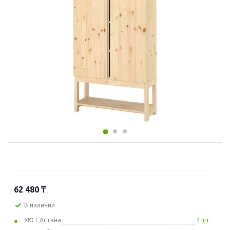
62 480
₸
В наличии
УЮТ Астана
2 шт.