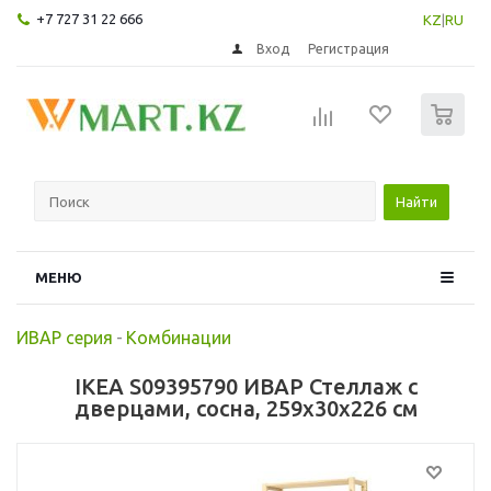
+7 727 31 22 666
KZ
|
RU
Вход
Регистрация
0
Найти
МЕНЮ
ИВАР серия
-
Комбинации
IKEA S09395790 ИВАР Стеллаж с
дверцами, сосна, 259x30x226 см