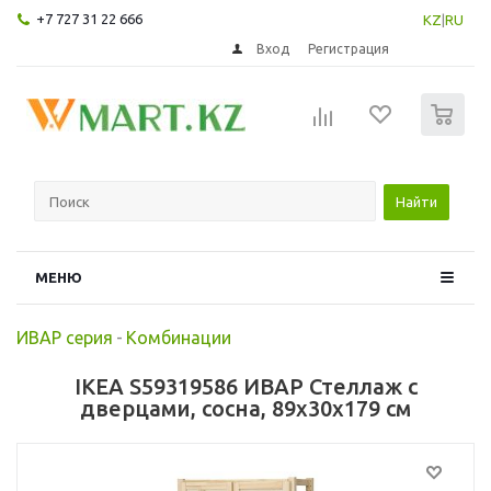
+7 727 31 22 666
KZ
|
RU
Вход
Регистрация
0
Найти
МЕНЮ
ИВАР серия
-
Комбинации
IKEA S59319586 ИВАР Стеллаж с
дверцами, сосна, 89x30x179 см