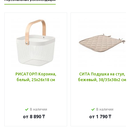
РИСАТОРП Корзина,
СИТА Подушка на стул,
белый, 25x26x18 см
бежевый, 38/35x38x2 см
В наличии
В наличии
от
8 890 ₸
от
1 790 ₸