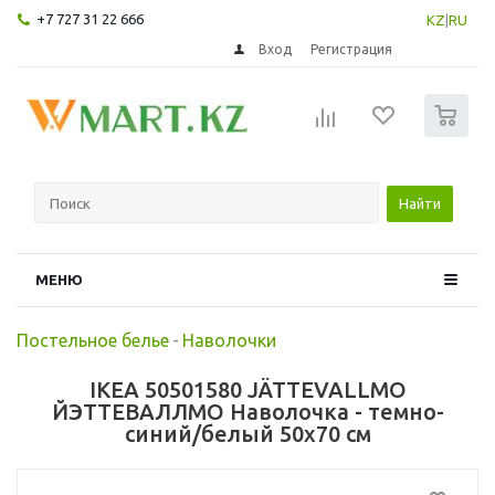
+7 727 31 22 666
KZ
|
RU
Вход
Регистрация
0
Найти
МЕНЮ
Постельное белье
-
Наволочки
IKEA 50501580 JÄTTEVALLMO
ЙЭТТЕВАЛЛМО Наволочка - темно-
синий/белый 50x70 см