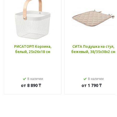
РИСАТОРП Корзина,
СИТА Подушка на стул,
белый, 25x26x18 см
бежевый, 38/35x38x2 см
В наличии
В наличии
от
8 890 ₸
от
1 790 ₸