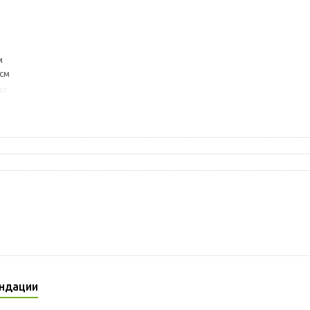
м
 см
97
ндации