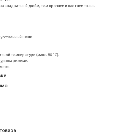
на квадратный дюйм, тем прочнее и плотнее ткань.
кусственный шелк
ной температуре (макс. 80 °C).
турном режиме.
истке.
вке
ЛМО
товара