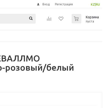
Вход
Регистрация
KZ
|
RU
0
Корзина
пуста
ТЕВАЛЛМО
ло-розовый/белый