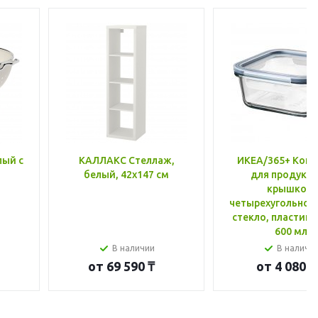
лый с
КАЛЛАКС Стеллаж,
ИКЕА/365+ Конт
белый, 42x147 см
для продукто
крышкой,
четырехугольной
стекло, пластик 
600 мл
В наличии
В наличи
от
69 590 ₸
от
4 080 ₸