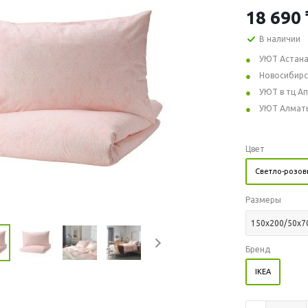
18 690
В наличии
УЮТ Астан
Новосибирс
УЮТ в тц А
УЮТ Алмат
Цвет
Светло-розо
Размеры
150x200/50x7
Бренд
IKEA