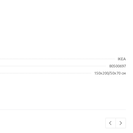
IKEA
80500697
150x200/50x70 см