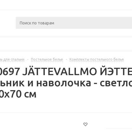
ь для спальни
-
Постельное белье
-
Комплекты постельного белья
00697 JÄTTEVALLMO ЙЭТ
ник и наволочка - свет
0x70 см