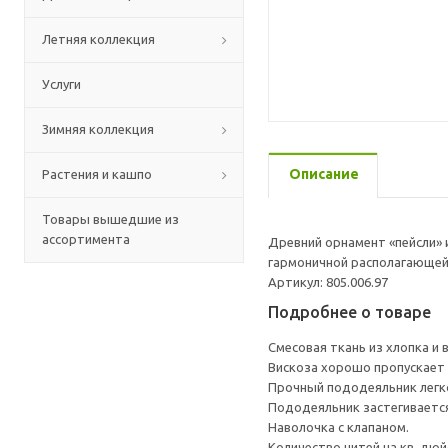
Летняя коллекция
Услуги
Зимняя коллекция
Описание
Растения и кашпо
Товары вышедшие из
ассортимента
Древний орнамент «пейсли» и
гармоничной располагающе
Артикул: 805.006.97
Подробнее о товаре
Смесовая ткань из хлопка и
Вискоза хорошо пропускает 
Прочный пододеяльник легко
Пододеяльник застегивается
Наволочка с клапаном.
Количество нитей на кв. дюйм