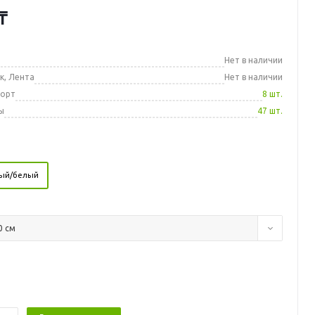
₸
а
Нет в наличии
к, Лента
Нет в наличии
порт
8 шт.
ы
47 шт.
вый/белый
0 см