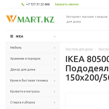
+7 727 31 22 666
Заказать звонок
Интернет магазин товаров
для дома
IKEA
Мебель
Текстиль для дома
-
Текстил
IKEA 805
Хранение и порядок
Пододеяль
Декор для дома
150x200/5
Кухни и бытовая техника
Кровати и матрасы
Стирка и уборка