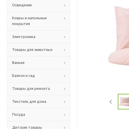
Освещение
Ковры и напольные
покрытия
Электроника
Товары для животных
Ванная
Балкон и сад
Товары для ремонта
Текстиль для дома
Посуда
Детские товары