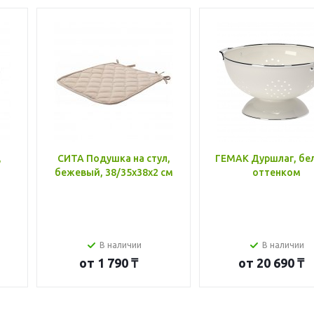
,
СИТА Подушка на стул,
ГЕМАК Дуршлаг, бе
бежевый, 38/35x38x2 см
оттенком
В наличии
В наличии
от
1 790 ₸
от
20 690 ₸