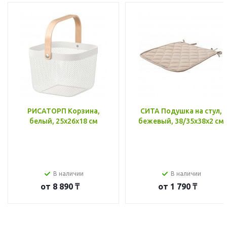
РИСАТОРП Корзина,
СИТА Подушка на стул,
белый, 25x26x18 см
бежевый, 38/35x38x2 см
В наличии
В наличии
от
8 890 ₸
от
1 790 ₸