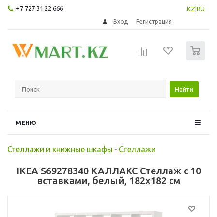
+7 727 31 22 666
KZ
|
RU
Вход
Регистрация
0
Найти
МЕНЮ
Стеллажи и книжные шкафы
-
Стеллажи
IKEA S69278340 КАЛЛАКС Стеллаж с 10
вставками, белый, 182x182 см