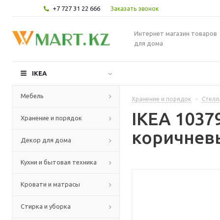
+7 727 31 22 666
Заказать звонок
Интернет магазин товаров
для дома
IKEA
Мебель
Хранение и порядок
-
Стелл
IKEA 1037
Хранение и порядок
коричневы
Декор для дома
Кухни и бытовая техника
Кровати и матрасы
Стирка и уборка