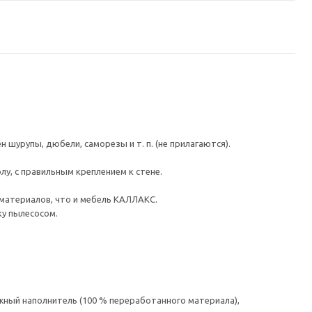
шурупы, дюбели, саморезы и т. п. (не прилагаются).
у, с правильным креплением к стене.
 материалов, что и мебель КАЛЛАКС.
ку пылесосом.
жный наполнитель (100 % переработанного материала),