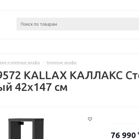
ажи и книжные шкафы
-
Книжные шкафы
9572 KALLAX КАЛЛАКС Сте
й 42x147 см
76 990