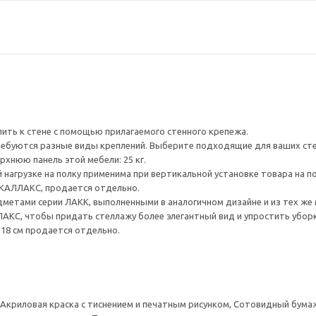
ить к стене с помощью прилагаемого стенного крепежа.
ребуются разные виды креплений. Выберите подходящие для ваших стен 
рхнюю панель этой мебели: 25 кг.
нагрузке на полку применима при вертикальной установке товара на пол
КАЛЛАКС, продается отдельно.
дметами серии ЛАКК, выполненными в аналогичном дизайне и из тех же
КС, чтобы придать стеллажу более элегантный вид и упростить убор
18 см продается отдельно.
 Акриловая краска с тиснением и печатным рисунком, Сотовидный бума