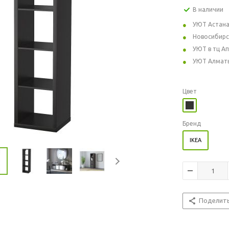
В наличии
УЮТ Астан
Новосибирс
УЮТ в тц А
УЮТ Алмат
Цвет
Бренд
IKEA
Поделит