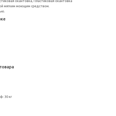
стиковая окантовка, Пластиковая окантовка
ой мягким моющим средством.
ью.
вке
товара
ф: 30 кг