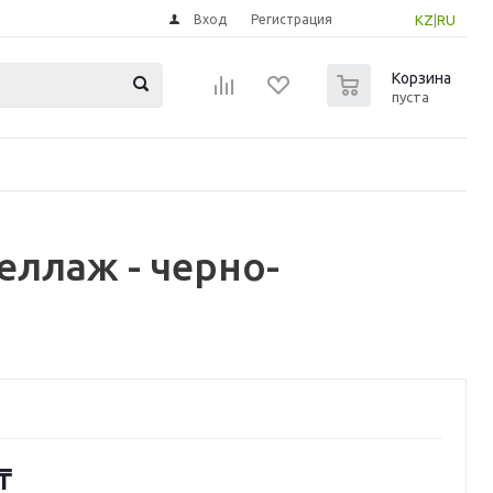
Вход
Регистрация
KZ
|
RU
0
Корзина
пуста
ллаж - черно-
₸