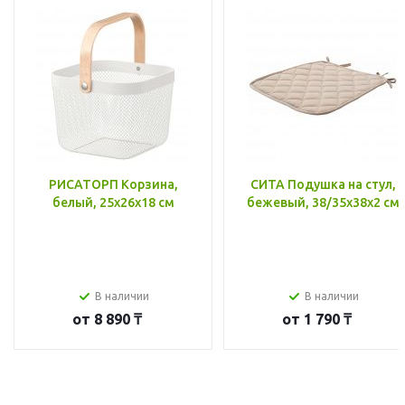
РИСАТОРП Корзина,
СИТА Подушка на стул,
белый, 25x26x18 см
бежевый, 38/35x38x2 см
В наличии
В наличии
от
8 890 ₸
от
1 790 ₸