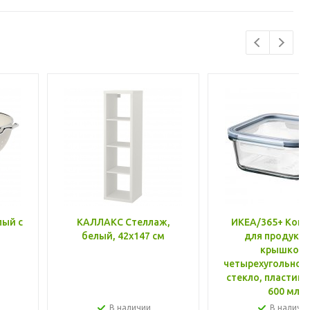
лый с
КАЛЛАКС Стеллаж,
ИКЕА/365+ Конт
белый, 42x147 см
для продукто
крышкой,
четырехугольной
стекло, пластик 
600 мл
В наличии
В наличи