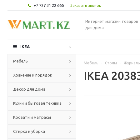
+7 727 31 22 666
Заказать звонок
Интернет магазин товаров
для дома
IKEA
Мебель
Мебель
-
Столы
-
Журналь
IKEA 2038
Хранение и порядок
Декор для дома
Кухни и бытовая техника
Кровати и матрасы
Стирка и уборка