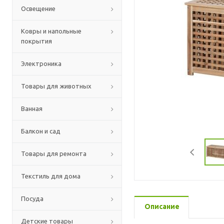
Освещение
Ковры и напольные
покрытия
Электроника
Товары для животных
Ванная
Балкон и сад
Товары для ремонта
Текстиль для дома
Посуда
Описание
Детские товары