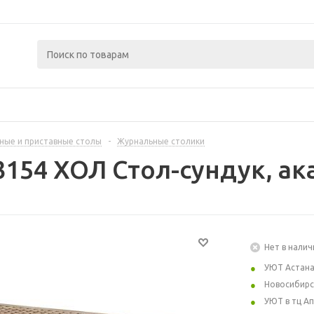
ные и приставные столы
-
Журнальные столики
3154 ХОЛ Стол-сундук, ак
Нет в налич
УЮТ Астан
Новосибирс
УЮТ в тц А