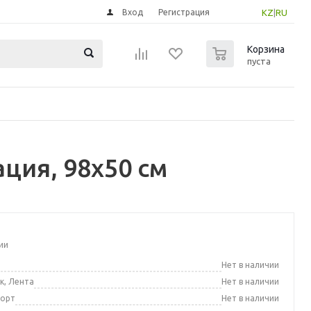
Вход
Регистрация
KZ
|
RU
0
Корзина
пуста
ация, 98x50 см
ии
а
Нет в наличии
к, Лента
Нет в наличии
порт
Нет в наличии