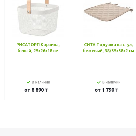
РИСАТОРП Корзина,
СИТА Подушка на стул,
белый, 25x26x18 см
бежевый, 38/35x38x2 см
В наличии
В наличии
от
8 890 ₸
от
1 790 ₸