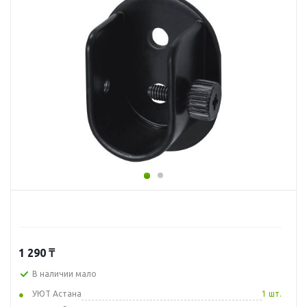
1 290
₸
В наличии мало
УЮТ Астана
1 шт.