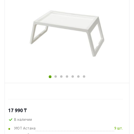
17 990
₸
В наличии
УЮТ Астана
9 шт.