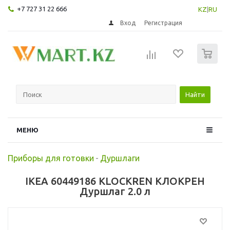
+7 727 31 22 666
KZ
|
RU
Вход
Регистрация
0
Найти
МЕНЮ
Приборы для готовки
-
Дуршлаги
IKEA 60449186 KLOCKREN КЛОКРЕН
Дуршлаг 2.0 л