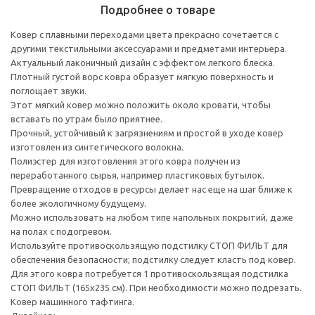
Подробнее о товаре
Ковер с плавными переходами цвета прекрасно сочетается с
другими текстильными аксессуарами и предметами интерьера.
Актуальный лаконичный дизайн с эффектом легкого блеска.
Плотный густой ворс ковра образует мягкую поверхность и
поглощает звуки.
Этот мягкий ковер можно положить около кровати, чтобы
вставать по утрам было приятнее.
Прочный, устойчивый к загрязнениям и простой в уходе ковер
изготовлен из синтетического волокна.
Полиэстер для изготовления этого ковра получен из
переработанного сырья, например пластиковых бутылок.
Превращение отходов в ресурсы делает нас еще на шаг ближе к
более экологичному будущему.
Можно использовать на любом типе напольных покрытий, даже
на полах с подогревом.
Используйте противоскользящую подстилку СТОП ФИЛЬТ для
обеспечения безопасности; подстилку следует класть под ковер.
Для этого ковра потребуется 1 противоскользящая подстилка
СТОП ФИЛЬТ (165x235 см). При необходимости можно подрезать.
Ковер машинного тафтинга.