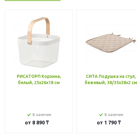
РИСАТОРП Корзина,
СИТА Подушка на стул,
белый, 25x26x18 см
бежевый, 38/35x38x2 см
В наличии
В наличии
от
8 890 ₸
от
1 790 ₸