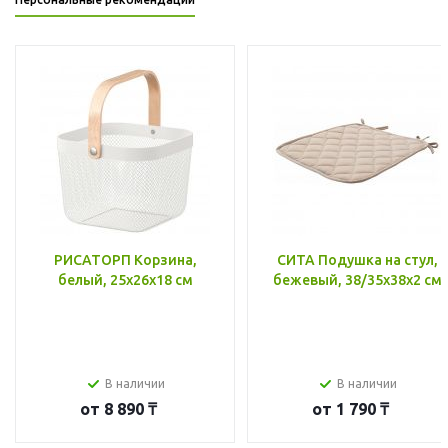
РИСАТОРП Корзина,
СИТА Подушка на стул,
белый, 25x26x18 см
бежевый, 38/35x38x2 см
В наличии
В наличии
от
8 890 ₸
от
1 790 ₸