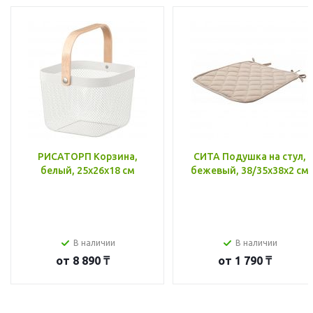
РИСАТОРП Корзина,
СИТА Подушка на стул,
белый, 25x26x18 см
бежевый, 38/35x38x2 см
В наличии
В наличии
от
8 890 ₸
от
1 790 ₸