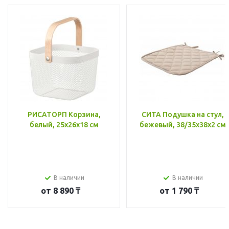
РИСАТОРП Корзина,
СИТА Подушка на стул,
белый, 25x26x18 см
бежевый, 38/35x38x2 см
В наличии
В наличии
от
8 890 ₸
от
1 790 ₸