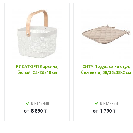
РИСАТОРП Корзина,
СИТА Подушка на стул,
белый, 25x26x18 см
бежевый, 38/35x38x2 см
В наличии
В наличии
от
8 890 ₸
от
1 790 ₸