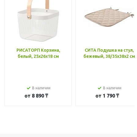
РИСАТОРП Корзина,
СИТА Подушка на стул,
белый, 25x26x18 см
бежевый, 38/35x38x2 см
В наличии
В наличии
от
8 890 ₸
от
1 790 ₸