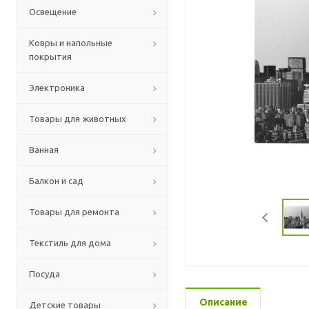
Освещение
Ковры и напольные
покрытия
Электроника
Товары для животных
Ванная
Балкон и сад
Товары для ремонта
Текстиль для дома
Посуда
Описание
Детские товары