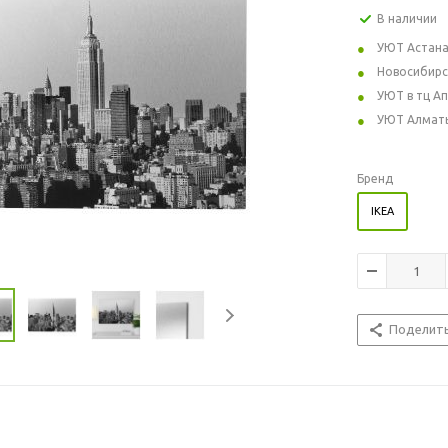
В наличии
УЮТ Астан
Новосибирс
УЮТ в тц А
УЮТ Алмат
Бренд
IKEA
Поделит