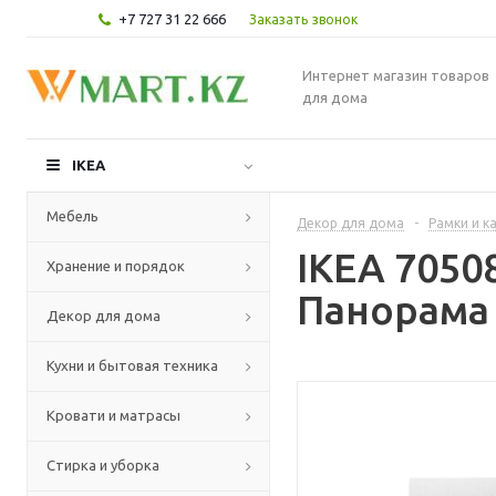
+7 727 31 22 666
Заказать звонок
Интернет магазин товаров
для дома
IKEA
Мебель
Декор для дома
-
Рамки и к
IKEA 705
Хранение и порядок
Панорама 
Декор для дома
Кухни и бытовая техника
Кровати и матрасы
Стирка и уборка