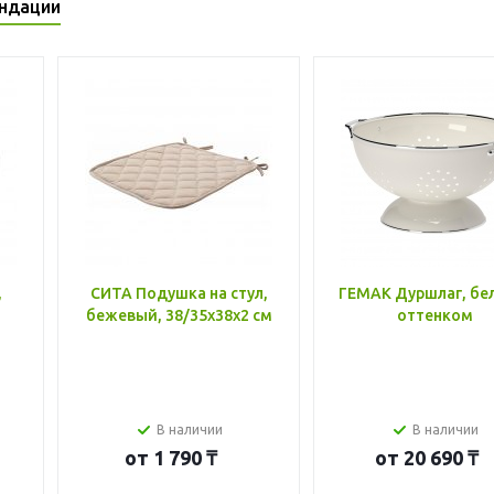
ндации
,
СИТА Подушка на стул,
ГЕМАК Дуршлаг, бе
бежевый, 38/35x38x2 см
оттенком
В наличии
В наличии
от
1 790 ₸
от
20 690 ₸