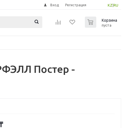
Вход
Регистрация
KZ
|
RU
0
Корзина
пуста
ФЭЛЛ Постер -
₸