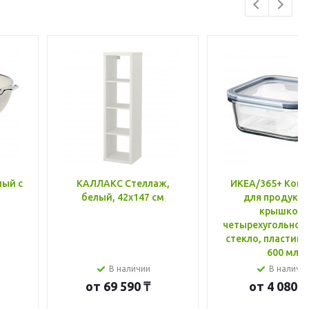
лый с
КАЛЛАКС Стеллаж,
ИКЕА/365+ Конт
белый, 42x147 см
для продукто
крышкой,
четырехугольной
стекло, пластик 
600 мл
В наличии
В наличи
от
69 590 ₸
от
4 080 ₸