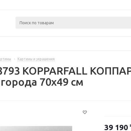
артины
-
Картины и украшения
08793 KOPPARFALL КОППАР
города 70x49 см
39 190