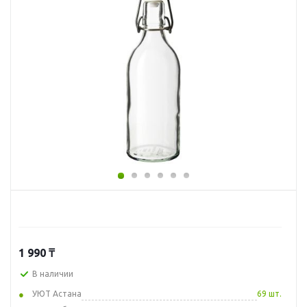
1 990
₸
В наличии
УЮТ Астана
69 шт.