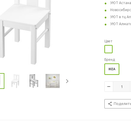
УЮТ Астан
Новосибирс
УЮТ в тц А
УЮТ Алмат
Цвет
Бренд
IKEA
Поделит