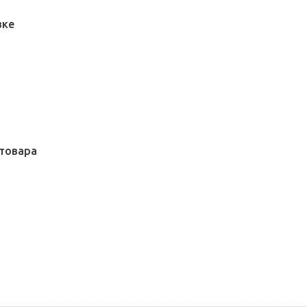
вке
товара