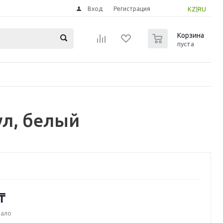
Вход
Регистрация
KZ
|
RU
0
Корзина
пуста
ул, белый
₸
мало