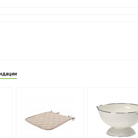
ндации