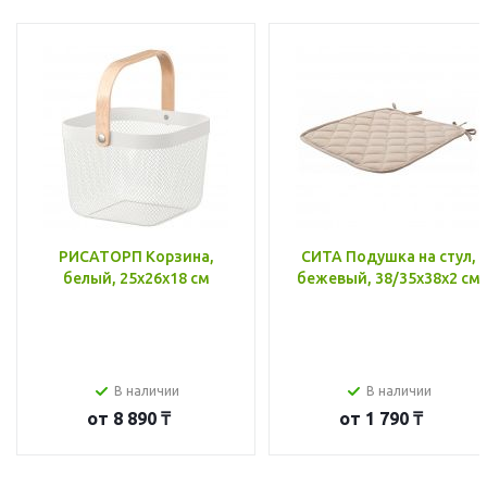
РИСАТОРП Корзина,
СИТА Подушка на стул,
белый, 25x26x18 см
бежевый, 38/35x38x2 см
В наличии
В наличии
от
8 890 ₸
от
1 790 ₸