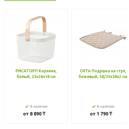
РИСАТОРП Корзина,
СИТА Подушка на стул,
белый, 25x26x18 см
бежевый, 38/35x38x2 см
В наличии
В наличии
от
8 890 ₸
от
1 790 ₸