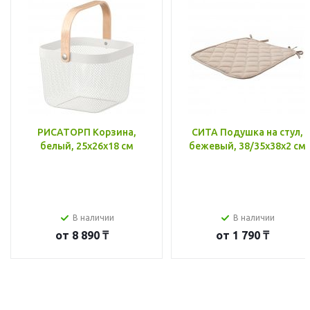
РИСАТОРП Корзина,
СИТА Подушка на стул,
белый, 25x26x18 см
бежевый, 38/35x38x2 см
В наличии
В наличии
от
8 890 ₸
от
1 790 ₸