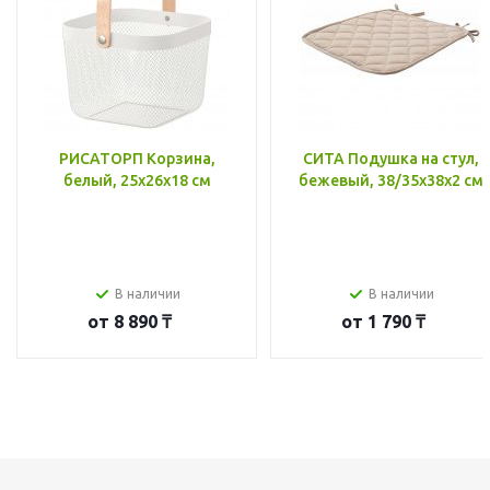
РИСАТОРП Корзина,
СИТА Подушка на стул,
белый, 25x26x18 см
бежевый, 38/35x38x2 см
В наличии
В наличии
от
8 890 ₸
от
1 790 ₸