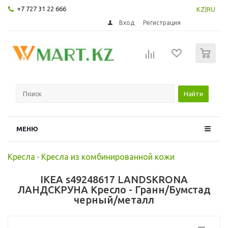
+7 727 31 22 666
KZ
|
RU
Вход
Регистрация
0
Найти
МЕНЮ
Кресла
-
Кресла из комбинированной кожи
IKEA s49248617 LANDSKRONA
ЛАНДСКРУНА Кресло - Гранн/Бумстад
черный/металл