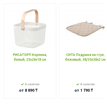
РИСАТОРП Корзина,
СИТА Подушка на стул,
белый, 25x26x18 см
бежевый, 38/35x38x2 см
В наличии
В наличии
от
8 890 ₸
от
1 790 ₸